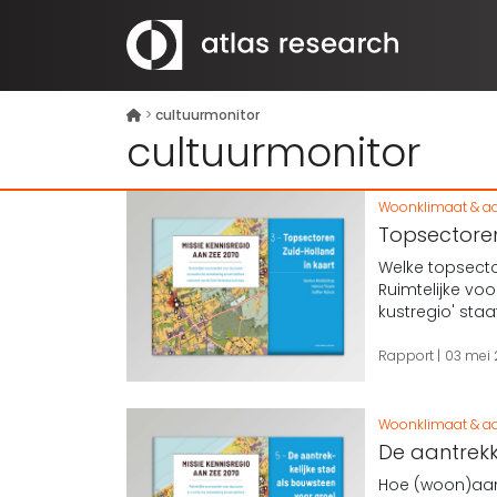
>
cultuurmonitor
cultuurmonitor
Woonklimaat & aa
Topsectoren 
Welke topsecto
Ruimtelijke v
kustregio' sta
Rapport
03 mei
Woonklimaat & aa
De aantrekk
Hoe (woon)aant