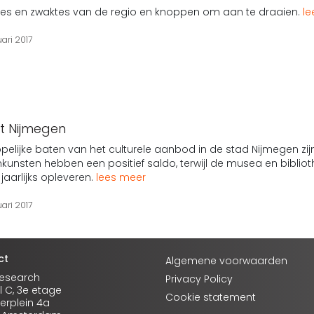
ktes en zwaktes van de regio en knoppen om aan te draaien.
le
ari 2017
t Nijmegen
lijke baten van het culturele aanbod in de stad Nijmegen zij
kunsten hebben een positief saldo, terwijl de musea en biblio
jaarlijks opleveren.
lees meer
ari 2017
ct
Algemene voorwaarden
Research
Privacy Policy
l C, 3e etage
Cookie statement
rplein 4a