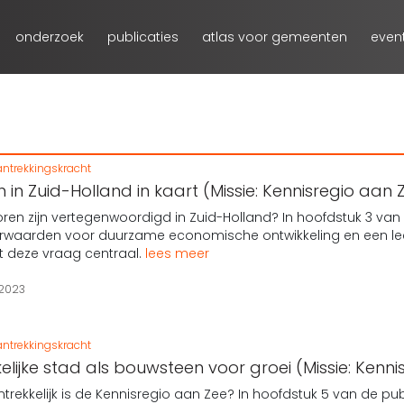
onderzoek
publicaties
atlas voor gemeenten
even
ntrekkingskracht
in Zuid-Holland in kaart (Missie: Kennisregio aan 
ren zijn vertegenwoordigd in Zuid-Holland? In hoofdstuk 3 van 
oorwaarden voor duurzame economische ontwikkeling en een le
at deze vraag centraal.
lees meer
 2023
ntrekkingskracht
elijke stad als bouwsteen voor groei (Missie: Kenn
rekkelijk is de Kennisregio aan Zee? In hoofdstuk 5 van de publ