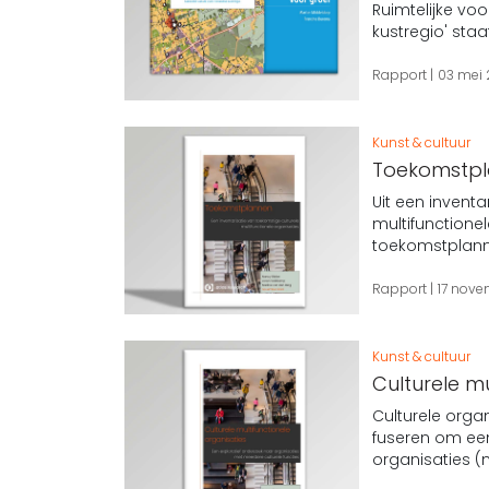
Ruimtelijke v
kustregio' sta
Rapport
03 mei
Kunst & cultuur
Toekomstpla
Uit een inventa
multifunctione
toekomstplanne
Rapport
17 nov
Kunst & cultuur
Culturele mu
Culturele orga
fuseren om een
organisaties (