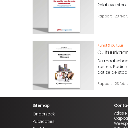
Relatieve ster
Rapport
23 febru
Kunst & cultuur
Cultuurkaar
De maatschappe
kosten. Podium
dat ze de stad 
Rapport
23 febru
Sitemap
Conta
Atlas 
Onderzoek
Capita
Publicaties
Weespe