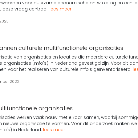
oorwaarden voor duurzame economische ontwikkeling en een le
at deze vraag centraal.
lees meer
 2023
nnen culturele multifunctionele organisaties
risatie van organisaties en locaties die meerdere culturele functi
le organisaties (mfo's) in Nederland gevestigd zijn. Voor dit a
n voor het realiseren van culturele mfo's geïnventariseerd.
le
ember 2022
ltifunctionele organisaties
nisaties werken vaak nauw met elkaar samen, waarbij sommigen o
 nieuwe organisatie te vormen. Voor dit onderzoek maken we e
mfo's) in Nederland.
lees meer