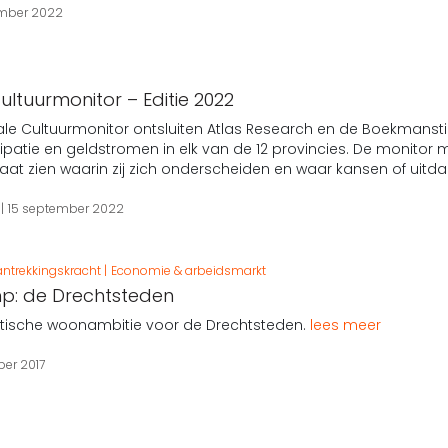
ember 2022
ultuurmonitor – Editie 2022
le Cultuurmonitor ontsluiten Atlas Research en de Boekmanstich
ipatie en geldstromen in elk van de 12 provincies. De monitor m
 laat zien waarin zij zich onderscheiden en waar kansen of uitd
t
15 september 2022
ntrekkingskracht
Economie & arbeidsmarkt
mp: de Drechtsteden
stische woonambitie voor de Drechtsteden.
lees meer
ber 2017