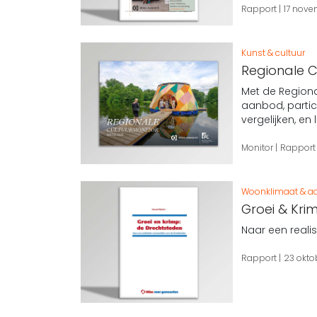
Rapport
17 nov
Kunst & cultuur
Regionale C
Met de Regiona
aanbod, partic
vergelijken, en
Monitor
Rappor
Woonklimaat & aa
Groei & Kri
Naar een reali
Rapport
23 okto