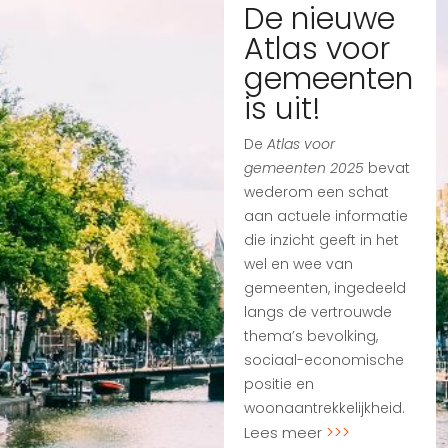
De nieuwe
Atlas voor
gemeenten
is uit!
De
Atlas voor
gemeenten 2025
bevat
wederom een schat
aan actuele informatie
die inzicht geeft in het
wel en wee van
gemeenten, ingedeeld
langs de vertrouwde
thema’s bevolking,
sociaal-economische
positie en
woonaantrekkelijkheid.
Lees meer