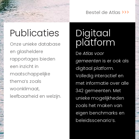
Bestel de Atlas
Publicaties
Digitaal
platform
Onze unieke database
en glasheldere
De
Atlas voor
rapportages bieden
gemeenten
is er ook als
een inzicht in
digitaal platform.
maatschappelijke
Volledig interactief en
thema’s zoals
met informatie over alle
woonklimaat,
342 gemeenten. Met
leefbaarheid en welzijn.
unieke mogelijkheden
zoals het maken van
eigen benchmarks en
beleidsscenario’s.