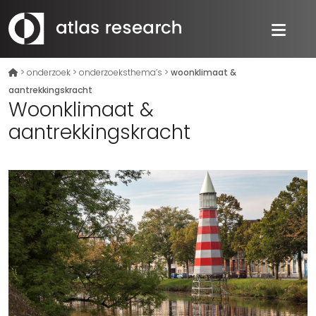
>
onderzoek
>
onderzoeksthema’s
>
woonklimaat &
aantrekkingskracht
Woonklimaat &
aantrekkingskracht