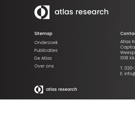
Sitemap
Conta
Atlas 
Onderzoek
Capita
Publicaties
Weespe
1018 X
De Atlas
Over ons
T: 020
E: inf