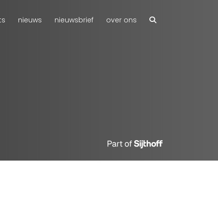
ts
nieuws
nieuwsbrief
over ons