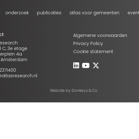
onderzoek
publicaties
atlas voor gemeenten
even
ct
Algemene voorwaarden
Research
Privacy Policy
l C, 3e etage
Cookie statement
rplein 4a
A Amsterdam
-2371400
o@atlasresearch.nl
Website by
Donkeys & Co.