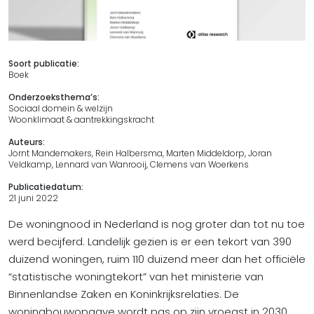
Soort publicatie:
Boek
Onderzoeksthema’s:
Sociaal domein & welzijn
Woonklimaat & aantrekkingskracht
Auteurs:
Jornt Mandemakers, Rein Halbersma, Marten Middeldorp, Joran
Veldkamp, Lennard van Wanrooij, Clemens van Woerkens
Publicatiedatum:
21 juni 2022
De woningnood in Nederland is nog groter dan tot nu toe
werd becijferd. Landelijk gezien is er een tekort van 390
duizend woningen, ruim 110 duizend meer dan het officiële
“statistische woningtekort” van het ministerie van
Binnenlandse Zaken en Koninkrijksrelaties. De
woningbouwopgave wordt pas op zijn vroegst in 2030