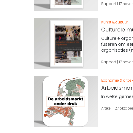
Rapport
17 nov
Kunst & cultuur
Culturele mu
Culturele orga
fuseren om een
organisaties (
Rapport
17 nov
Economie & arbe
Arbeidsmar
In welke gemee
Artikel
27 oktobe