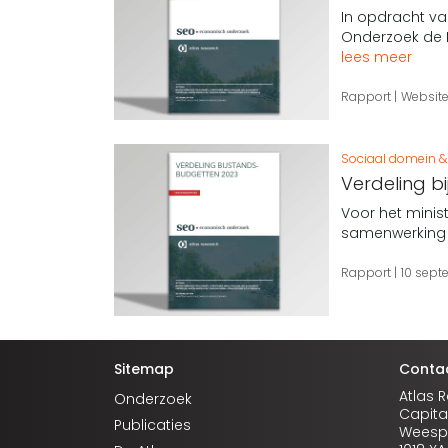
In opdracht va
Onderzoek de E
lees meer
Rapport
Websit
Sociaal domein & 
Verdeling b
Voor het minis
samenwerking
Rapport
10 sep
Sitemap
Conta
Atlas 
Onderzoek
Capita
Publicaties
Weespe