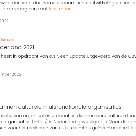
oorwaarden voor duurzame economische ontwikkeling en een le
at deze vraag centraal.
lees meer
 2023
idsmarkt
derland 2021
 heeft in opdracht van a.s.r. een update uitgevoerd van de 
ember 2022
nnen culturele multifunctionele organisaties
risatie van organisaties en locaties die meerdere culturele functi
le organisaties (mfo's) in Nederland gevestigd zijn. Voor dit a
n voor het realiseren van culturele mfo's geïnventariseerd.
le