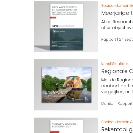
Sociaal domein & 
Meerjarige 
Atlas Researc
of er objectie
Rapport
24 sep
Kunst & cultuur
Regionale C
Met de Regiona
aanbod, partic
vergelijken, en
Monitor
Rappor
Sociaal domein & 
Rekentool g