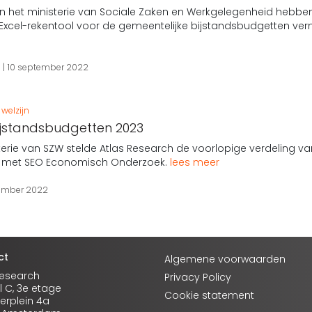
n het ministerie van Sociale Zaken en Werkgelegenheid hebb
xcel-rekentool voor de gemeentelijke bijstandsbudgetten verni
e
10 september 2022
welzijn
ijstandsbudgetten 2023
terie van SZW stelde Atlas Research de voorlopige verdeling v
 met SEO Economisch Onderzoek.
lees meer
tember 2022
ct
Algemene voorwaarden
Research
Privacy Policy
l C, 3e etage
Cookie statement
rplein 4a