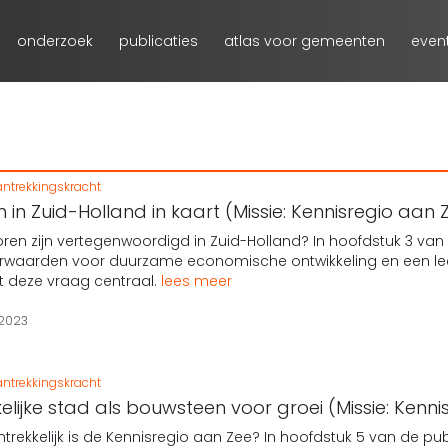
onderzoek
publicaties
atlas voor gemeenten
even
ntrekkingskracht
in Zuid-Holland in kaart (Missie: Kennisregio aan 
ren zijn vertegenwoordigd in Zuid-Holland? In hoofdstuk 3 van 
oorwaarden voor duurzame economische ontwikkeling en een le
at deze vraag centraal.
lees meer
 2023
ntrekkingskracht
elijke stad als bouwsteen voor groei (Missie: Kenn
rekkelijk is de Kennisregio aan Zee? In hoofdstuk 5 van de publ