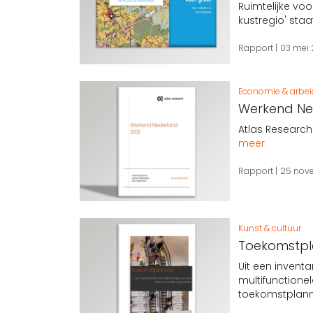
Ruimtelijke v
kustregio' sta
Rapport
03 mei
Economie & arbe
Werkend Ne
Atlas Research
meer
Rapport
25 nov
Kunst & cultuur
Toekomstpla
Uit een inventa
multifunctione
toekomstplanne