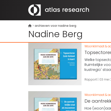
>
archieven voor nadine berg
Nadine Berg
Woonklimaat & aa
Topsectoren 
Welke topsecto
Ruimtelijke v
kustregio' sta
Rapport
03 mei
Woonklimaat & aa
De aantrekk
Hoe (woon)aant