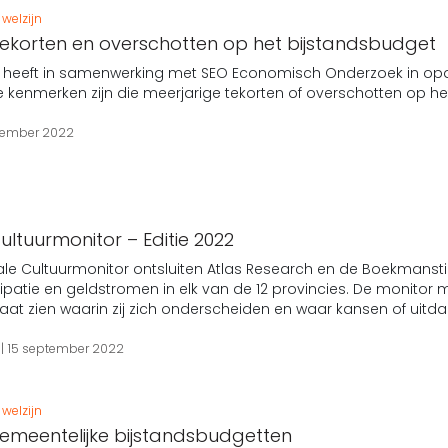
welzijn
tekorten en overschotten op het bijstandsbudget
h heeft in samenwerking met SEO Economisch Onderzoek in opd
ve kenmerken zijn die meerjarige tekorten of overschotten op h
tember 2022
ultuurmonitor – Editie 2022
le Cultuurmonitor ontsluiten Atlas Research en de Boekmanstich
ipatie en geldstromen in elk van de 12 provincies. De monitor m
 laat zien waarin zij zich onderscheiden en waar kansen of uitd
t
15 september 2022
welzijn
emeentelijke bijstandsbudgetten