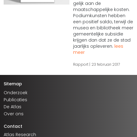
gelijk aan de
maatschappelijke kosten.
Podiumkunsten hebben
een positief saldo, terwijl de
musea en bibliotheek meer
gemeentelijke subsidie
krijgen dan dat ze de stad
jaarlijks opleveren.
lees
meer
Rapport
23 februari 2017
Sitemap
Onderzoek
Publicaties
De Atlas
Over ons
Contact
Atlas Research