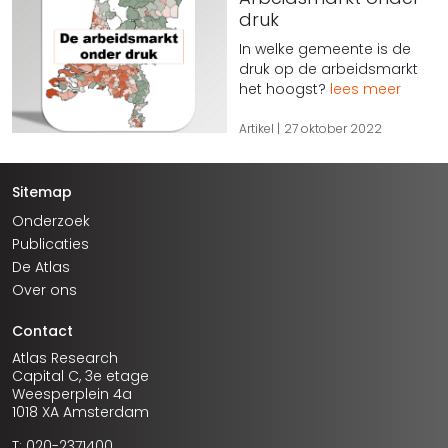
druk
In welke gemeente is de
druk op de arbeidsmarkt
het hoogst?
lees meer
Artikel
27 oktober 2022
Sitemap
Onderzoek
Publicaties
De Atlas
Over ons
Contact
Atlas Research
Capital C, 3e etage
Weesperplein 4a
1018 XA Amsterdam
T: 020-2371400