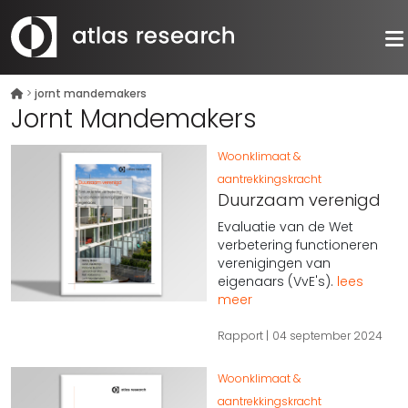
>
jornt mandemakers
Jornt Mandemakers
Woonklimaat &
aantrekkingskracht
Duurzaam verenigd
Evaluatie van de Wet
verbetering functioneren
verenigingen van
eigenaars (VvE's).
lees
meer
Rapport
04 september 2024
Woonklimaat &
aantrekkingskracht