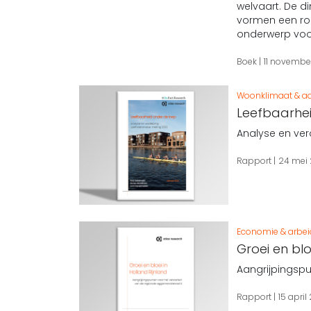
welvaart. De d
vormen een rod
onderwerp voor
Boek
11 novembe
Woonklimaat & aa
Leefbaarhe
Analyse en ve
Rapport
24 mei
Economie & arbe
Groei en blo
Aangrijpingspu
Rapport
15 april