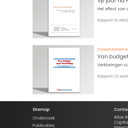
Vijf jaar na
Het effect van
Rapport
16 oktob
Sociaal domein & 
Van budget
Verklaringen v
Rapport
23 sept
Sitemap
Conta
Atlas 
Onderzoek
Capita
Publicaties
Weespe