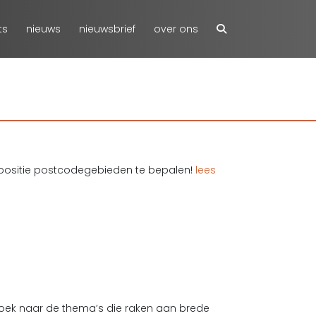
ts
nieuws
nieuwsbrief
over ons
-positie postcodegebieden te bepalen!
lees
rzoek naar de thema’s die raken aan brede