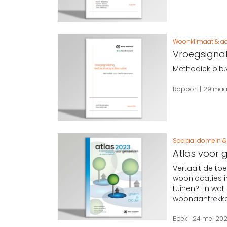
Woonklimaat & aa
Vroegsignal
Methodiek o.b
Rapport
29 maa
Sociaal domein & 
Atlas voor
Vertaalt de to
woonlocaties i
tuinen? En wat
woonaantrekkel
Boek
24 mei 20