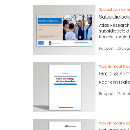
Sociaal domein & 
Subsidiebel
Atlas Researc
subsidiebeleid
Koninkrijksrelat
Rapport
26 aug
Woonklimaat & aa
Groei & Kri
Naar een reali
Rapport
23 okto
Woonklimaat & aa