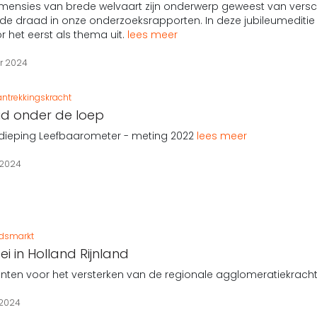
imensies van brede welvaart zijn onderwerp geweest van versch
e draad in onze onderzoeksrapporten. In deze jubileumeditie
 het eerst als thema uit.
lees meer
r 2024
ntrekkingskracht
id onder de loep
rdieping Leefbaarometer - meting 2022
lees meer
 2024
idsmarkt
ei in Holland Rijnland
nten voor het versterken van de regionale agglomeratiekrach
 2024