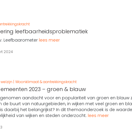
ntrekkingskracht
ering leefbaarheidsproblematiek
.v. Leefbaarometer
lees meer
rt 2024
welzijn
Woonklimaat & aantrekkingskracht
 gemeenten 2023 – groen & blauw
egenomen aandacht voor en populariteit van groen en blauw zic
n de buurt van natuurgebieden, in wijken met veel groen en b
 is daarbij het belangrijkst? In dit themaonderzoek is de waar
ijkheid van wijken en steden onderzocht.
lees meer
23