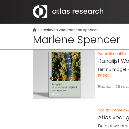
>
archieven voor marlene spencer
Marlene Spencer
Woonklimaat & aa
Ranglijst W
Het nu mogelij
meer
Rapport
26 nov
Sociaal domein & 
Atlas voor 
De nieuwe bred