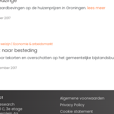
 Huizinge
 aardbevingen op de huizenprijzen in Groningen.
lees meer
er 2017
welzijn
Economie & arbeidsmarkt
 naar besteding
oor tekorten en overschotten op het gemeentelijke bijstandsb
ember 2017
ct
Algemene voorwaarden
Research
Privacy Policy
l C, 3e etage
Cookie statement
rplein 4a