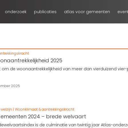
onderzoek
publicaties
atlas voor gemeenten
even
ntrekkingskracht
oonaantrekkelijkheid 2025
k om de woonaantrekkelijkheid van meer dan vierduizend vier
ember 2025
welzijn
Woonklimaat & aantrekkingskracht
gemeenten 2024 – brede welvaart
ewelvaartsindex is de culminatie van twintig jaar Atlas-onde