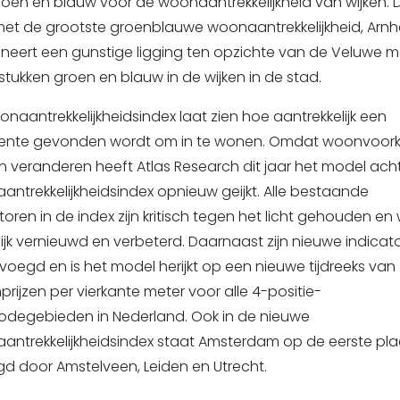
oen en blauw voor de woonaantrekkelijkheid van wijken. 
met de grootste groenblauwe woonaantrekkelijkheid, Arn
neert een gunstige ligging ten opzichte van de Veluwe m
stukken groen en blauw in de wijken in de stad.
naantrekkelijkheidsindex laat zien hoe aantrekkelijk een
nte gevonden wordt om in te wonen. Omdat woonvoor
 veranderen heeft Atlas Research dit jaar het model ach
ntrekkelijkheidsindex opnieuw geijkt. Alle bestaande
toren in de index zijn kritisch tegen het licht gehouden en
jk vernieuwd en verbeterd. Daarnaast zijn nieuwe indicat
oegd en is het model herijkt op een nieuwe tijdreeks van
prijzen per vierkante meter voor alle 4-positie-
odegebieden in Nederland. Ook in de nieuwe
antrekkelijkheidsindex staat Amsterdam op de eerste pla
d door Amstelveen, Leiden en Utrecht.