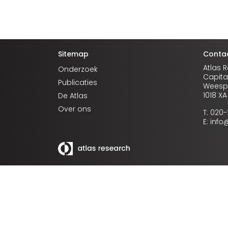
Sitemap
Conta
Atlas 
Onderzoek
Capita
Publicaties
Weespe
1018 X
De Atlas
Over ons
T: 020
E: inf