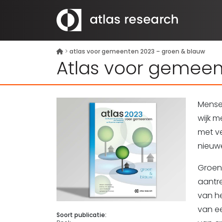
>
atlas voor gemeenten 2023 – groen & blauw
Atlas voor gemeen
Mensen
wijk m
met ve
nieu
Groen
aantre
van he
van ee
Soort publicatie: