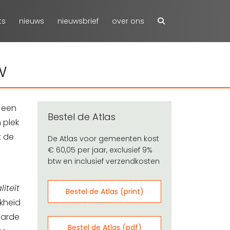
ts
nieuws
nieuwsbrief
over ons
w
n een
Bestel de Atlas
 plek
t de
De Atlas voor gemeenten kost
€ 60,05 per jaar, exclusief 9%
btw en inclusief verzendkosten
liteit
Bestel de Atlas (print)
kheid
aarde
Bestel de Atlas (pdf)