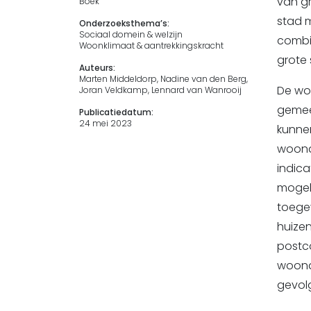
van gr
Boek
stad 
Onderzoeksthema’s:
Sociaal domein & welzijn
combi
Woonklimaat & aantrekkingskracht
grote 
Auteurs:
Marten Middeldorp, Nadine van den Berg,
De woo
Joran Veldkamp, Lennard van Wanrooij
gemee
Publicatiedatum:
24 mei 2023
kunnen
woonaa
indica
mogeli
toegev
huizen
postc
woona
gevolg