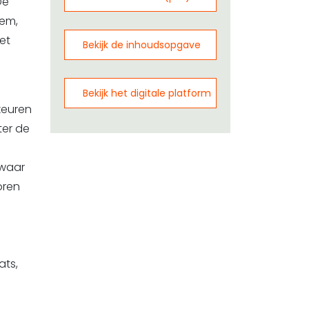
De
hem,
et
Bekijk de inhoudsopgave
Bekijk het digitale platform
keuren
ter de
 waar
oren
ats,