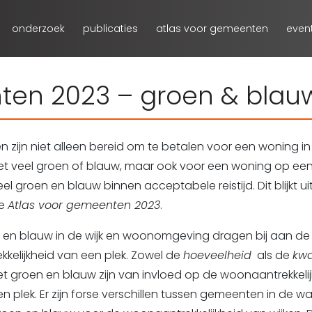
onderzoek
publicaties
atlas voor gemeenten
even
ten 2023 – groen & blau
 zijn niet alleen bereid om te betalen voor een woning i
et veel groen of blauw, maar ook voor een woning op een
el groen en blauw binnen acceptabele reistijd. Dit blijkt ui
we
Atlas voor gemeenten 2023
.
 en blauw in de wijk en woonomgeving dragen bij aan de
kkelijkheid van een plek. Zowel de
hoeveelheid
als de
kwa
t groen en blauw zijn van invloed op de woonaantrekkelij
n plek. Er zijn forse verschillen tussen gemeenten in de w