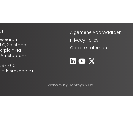
ct
Algemene voorwaarden
Research
Privacy Policy
l C, 3e etage
Cookie statement
rplein 4a
A Amsterdam
-2371400
o@atlasresearch.nl
Website by
Donkeys & Co.