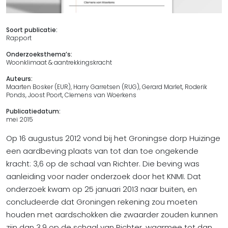
Soort publicatie:
Rapport
Onderzoeksthema’s:
Woonklimaat & aantrekkingskracht
Auteurs:
Maarten Bosker (EUR), Harry Garretsen (RUG), Gerard Marlet, Roderik
Ponds, Joost Poort, Clemens van Woerkens
Publicatiedatum:
mei 2015
Op 16 augustus 2012 vond bij het Groningse dorp Huizinge
een aardbeving plaats van tot dan toe ongekende
kracht: 3,6 op de schaal van Richter. Die beving was
aanleiding voor nader onderzoek door het KNMI. Dat
onderzoek kwam op 25 januari 2013 naar buiten, en
concludeerde dat Groningen rekening zou moeten
houden met aardschokken die zwaarder zouden kunnen
zijn dan 3,9 op de schaal van Richter, waarmee tot dan