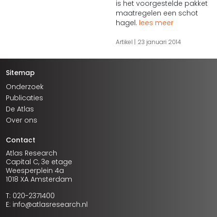
is het voorgestelde pakket
maatregelen een schot
hagel.
lees meer
Artikel
23 januari 2014
Sitemap
Onderzoek
Publicaties
De Atlas
Over ons
Contact
Atlas Research
Capital C, 3e etage
Weesperplein 4a
1018 XA Amsterdam
T: 020-2371400
E: info@atlasresearch.nl