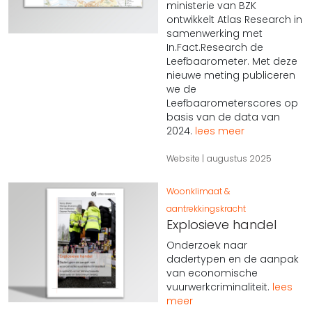
ministerie van BZK
ontwikkelt Atlas Research in
samenwerking met
In.Fact.Research de
Leefbaarometer. Met deze
nieuwe meting publiceren
we de
Leefbaarometerscores op
basis van de data van
2024.
lees meer
Website
augustus 2025
Woonklimaat &
aantrekkingskracht
Explosieve handel
Onderzoek naar
dadertypen en de aanpak
van economische
vuurwerkcriminaliteit.
lees
meer