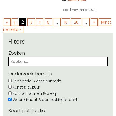
Boek
november 2024
2
...
...
«
1
3
4
5
10
20
»
Minst
recente »
Filters
Zoeken
Onderzoekthema's
Economie & arbeidsmarkt
Kunst & cultuur
Sociaal domein & welzijn
Woonklimaat & aantrekkingskracht
Soort publicatie