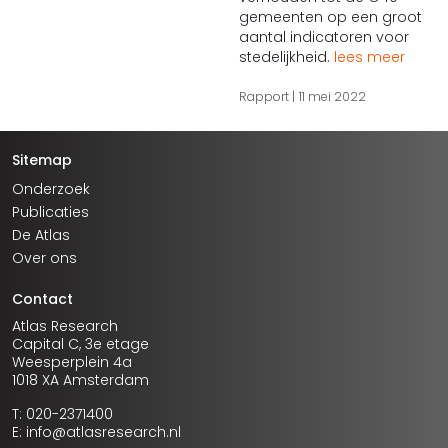
gemeenten op een groot
aantal indicatoren voor
stedelijkheid.
lees meer
Rapport
11 mei 2022
Sitemap
Onderzoek
Publicaties
De Atlas
Over ons
Contact
Atlas Research
Capital C, 3e etage
Weesperplein 4a
1018 XA Amsterdam
T: 020-2371400
E: info@atlasresearch.nl