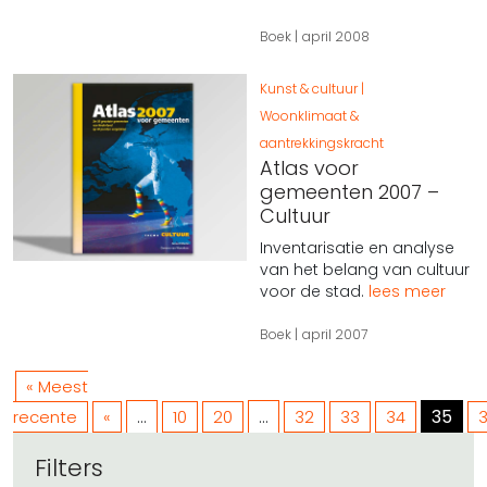
Boek
april 2008
Kunst & cultuur
Woonklimaat &
aantrekkingskracht
Atlas voor
gemeenten 2007 –
Cultuur
Inventarisatie en analyse
van het belang van cultuur
voor de stad.
lees meer
Boek
april 2007
« Meest
...
...
35
recente
«
10
20
32
33
34
Filters