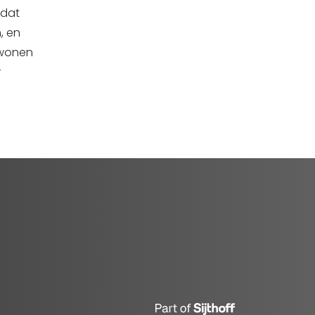
 dat
, en
 wonen
r