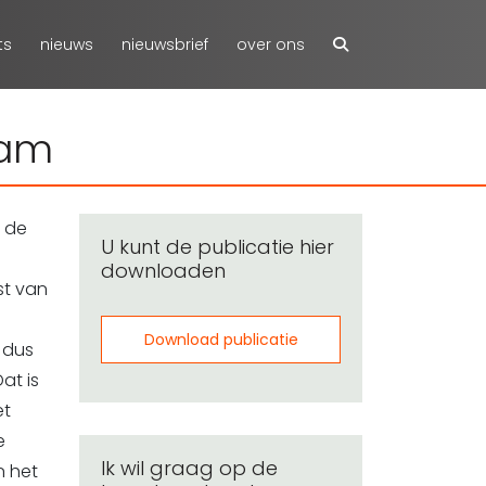
ts
nieuws
nieuwsbrief
over ons
dam
 de
U kunt de publicatie hier
downloaden
nst van
Download publicatie
 dus
at is
et
e
Ik wil graag op de
n het