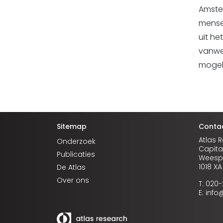
Amster
mense
uit h
vanweg
mogeli
Sitemap
Conta
Atlas 
Onderzoek
Capita
Publicaties
Weespe
1018 X
De Atlas
Over ons
T: 020
E: inf