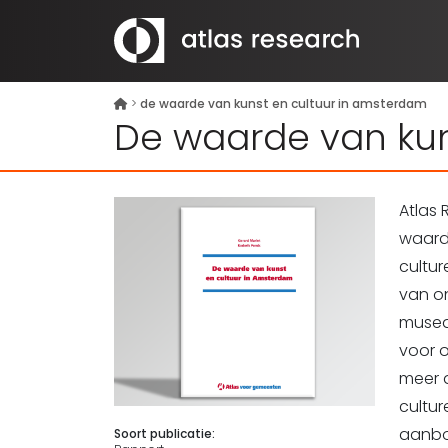
>
de waarde van kunst en cultuur in amsterdam
De waarde van kun
Atlas
waard
cultur
van on
musea
voor o
meer d
cultu
aanbo
Soort publicatie: