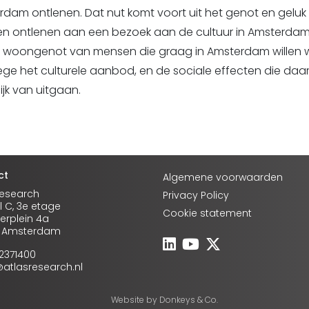
dam ontlenen. Dat nut komt voort uit het genot en geluk
n ontlenen aan een bezoek aan de cultuur in Amsterdam
et woongenot van mensen die graag in Amsterdam willen
e het culturele aanbod, en de sociale effecten die daa
jk van uitgaan.
ct
Algemene voorwaarden
Research
Privacy Policy
l C, 3e etage
Cookie statement
rplein 4a
A Amsterdam
-2371400
o@atlasresearch.nl
Website by
Donkeys & Co.