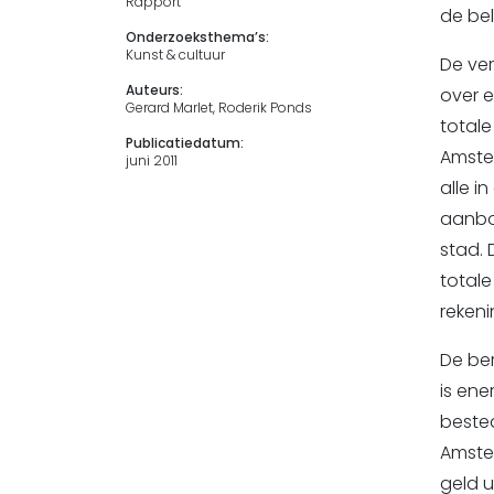
Rapport
de bel
Onderzoeksthema’s:
Kunst & cultuur
De ver
Auteurs:
over e
Gerard Marlet, Roderik Ponds
total
Publicatiedatum:
Amster
juni 2011
alle i
aanbo
stad.
total
reken
De be
is ener
bested
Amster
geld u