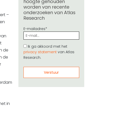
hoogte gehouden
worden van recente
onderzoeken van Atlas
ert –
Research
een
E-mailadres*
 van
t
Ik ga akkoord met het
n de
privacy statement
van Atlas
n de
Research.
r
terdam
et in