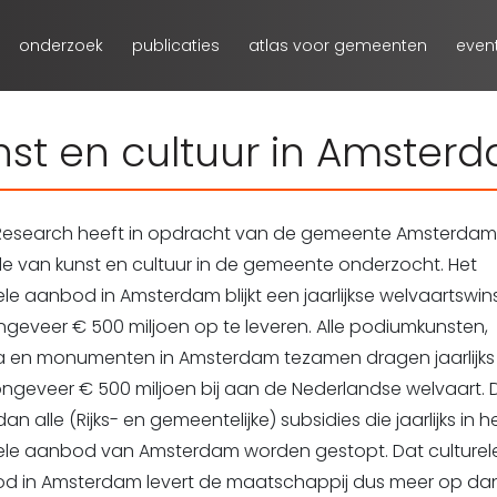
onderzoek
publicaties
atlas voor gemeenten
even
st en cultuur in Amster
 Research heeft in opdracht van de gemeente Amsterdam
e van kunst en cultuur in de gemeente onderzocht. Het
ele aanbod in Amsterdam blijkt een jaarlijkse welvaartswi
geveer € 500 miljoen op te leveren. Alle podiumkunsten,
 en monumenten in Amsterdam tezamen dragen jaarlijks
ngeveer € 500 miljoen bij aan de Nederlandse welvaart. D
an alle (Rijks- en gemeentelijke) subsidies die jaarlijks in h
rele aanbod van Amsterdam worden gestopt. Dat culturel
d in Amsterdam levert de maatschappij dus meer op da