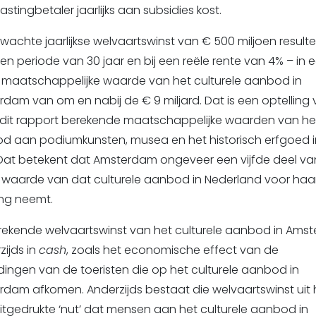
astingbetaler jaarlijks aan subsidies kost.
wachte jaarlijkse welvaartswinst van € 500 miljoen resulte
en periode van 30 jaar en bij een reële rente van 4% – in 
e maatschappelijke waarde van het culturele aanbod in
dam van om en nabij de € 9 miljard. Dat is een optelling
n dit rapport berekende maatschappelijke waarden van he
d aan podiumkunsten, musea en het historisch erfgoed i
 Dat betekent dat Amsterdam ongeveer een vijfde deel va
e waarde van dat culturele aanbod in Nederland voor haa
ing neemt.
rekende welvaartswinst van het culturele aanbod in Ams
zijds in
cash
, zoals het economische effect van de
ingen van de toeristen die op het culturele aanbod in
dam afkomen. Anderzijds bestaat die welvaartswinst uit h
itgedrukte ‘nut’ dat mensen aan het culturele aanbod in