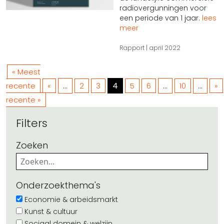
radiovergunningen voor
een periode van 1 jaar.
lees
meer
Rapport
april 2022
« Meest
...
4
...
...
recente
«
2
3
5
6
10
»
recente »
Filters
Zoeken
Onderzoekthema's
Economie & arbeidsmarkt
Kunst & cultuur
Sociaal domein & welzijn