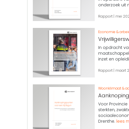
onderzoek uit 
Rapport
mei 20
Economie & arbe
Vrijwillige
In opdracht v
maatschappeli
inzet en opleidi
Rapport
maart 
Woonklimaat & aa
Aanknopings
Voor Provincie
sterkten, zwak
sociaaleconom
Drenthe.
lees 