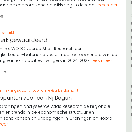
naar de economische ontwikkeling in de stad.
lees meer
25
idsmarkt
rswerk gewaardeerd
an het WODC voerde Atlas Research een
jke kosten-batenanalyse uit naar de opbrengst van de
ng van extra politievrijwilligers in 2024-2027.
lees meer
2025
ntrekkingskracht
Economie & arbeidsmarkt
punten voor een Nij Begun
 Groningen analyseerde Atlas Research de regionale
ten en trends in de economische structuur en
ische kansen en uitdagingen in Groningen en Noord-
meer