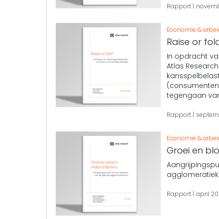
Rapport
novemb
Economie & arbe
Raise or fol
In opdracht van
Atlas Researc
kansspelbelas
(consumentenb
tegengaan van i
Rapport
septem
Economie & arbe
Groei en blo
Aangrijpingspu
agglomeratiek
Rapport
april 2