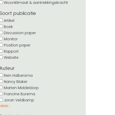
Woonklimaat & aantrekkingskracht
Soort publicatie
Artikel
Boek
Discussion paper
Monitor
Position paper
Rapport
Website
Auteur
Rein Halbersma
Nancy Blaker
Marten Middeldorp
Francine Burema
Joran Veldkamp
Meer...