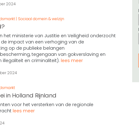
er 2024
idsmarkt
Sociaal domein & welzijn
d?
 het ministerie van Justitie en Veiligheid onderzocht
h de impact van een verhoging van de
ting op de publieke belangen
escherming, tegengaan van gokverslaving en
llegaliteit en criminaliteit).
lees meer
ber 2024
idsmarkt
ei in Holland Rijnland
nten voor het versterken van de regionale
racht
lees meer
024