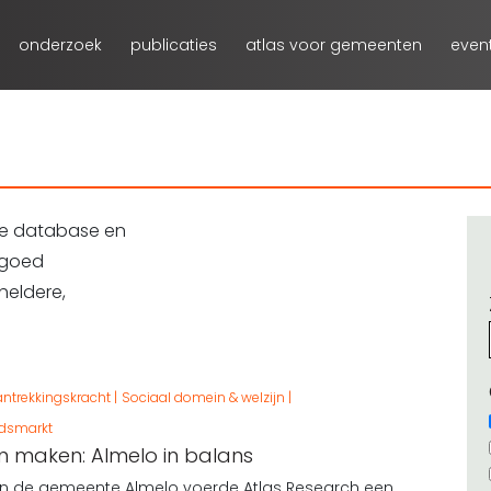
onderzoek
publicaties
atlas voor gemeenten
even
te database en
 goed
heldere,
ntrekkingskracht
Sociaal domein & welzijn
idsmarkt
 maken: Almelo in balans
an de gemeente Almelo voerde Atlas Research een