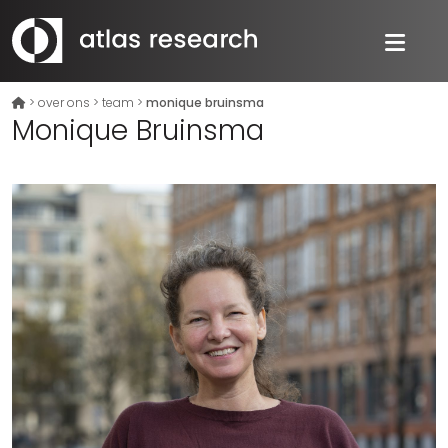
>
over ons
>
team
>
monique bruinsma
Monique Bruinsma