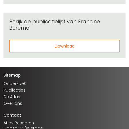
Bekijk de publicatielijst van Francine
Burema
Download
Sitemap
Onderzoek
Publicaties
De Atlas
Over ons
Contact
Atlas Research
Capital C, 3e etage