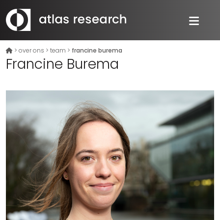
>
over ons
>
team
>
francine burema
Francine Burema