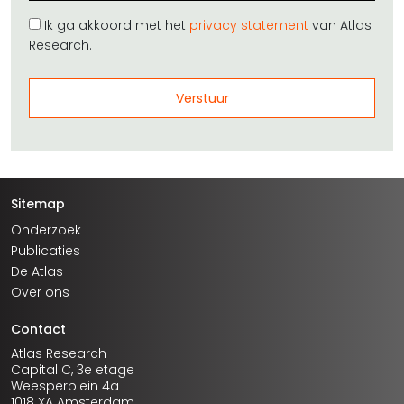
Ik ga akkoord met het
privacy statement
van Atlas
Research.
Sitemap
Onderzoek
Publicaties
De Atlas
Over ons
Contact
Atlas Research
Capital C, 3e etage
Weesperplein 4a
1018 XA Amsterdam