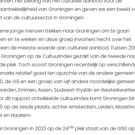
nten, het belang van het culturele aanbod voor de
antrekkelijkheid van Groningen en geven we een beeld 
 van de cultuursector in Groningen.
ame jonge mensen trekken naar Groningen om te gaan
ren en te werken en deze groep inwoners hecht over het
een de meeste waarde aan cultureel aanbod. Tussen 201
is Groningen op de Cultuurindex gezakt van de tweede na
e plek. Toch scoort Groningen recentelijk op verschillen
marks relatief goed ten opzichte van de andere gemeent
0, de G9 en een groep van vijf andere noordelijke gemee
warden, Emmen, Assen, Súdwest-Fryslân en Westerkwartier
r dit rapport ontwikkelde cultuurindex komt Groningen b
 op de zesde plaats, achter Amsterdam, Leiden, Maastric
t en Haarlem.
ste
l Groningen in 2023 op de 24
plek staat van de G50 op