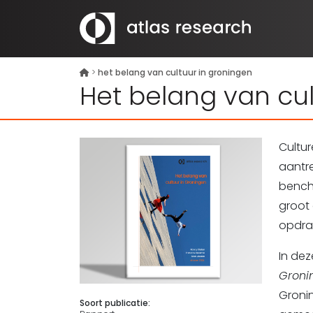
>
het belang van cultuur in groningen
Het belang van cul
Cultur
aantr
benchm
groot 
opdra
In de
Groni
Gronin
Soort publicatie: