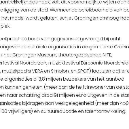
ntrekkelijkheidsindex, valt dit voornamelijk te wijten aan
re ligging van de stad. Wanneer de bereikbaarheid van 
n het model wordt gelaten, schiet Groningen omhoog naa
plek.
teekproef op basis van gegevens uitgevraagd bij acht
angevende culturele organisaties in de gemeente Groni
m, het Groningen Museum, theatergezelschap NITE,
rfestival Noorderzon, muziekfestival Eurosonic Noordersl
, muziekpodia VERA en Simplon, en SPOT) laat zien dat er 
ze organisaties al 3,8 miljoen bezoekers van het aanbod
n kunnen genieten (meer dan de helft inwoner van de st
ten naar schatting circa 91 miljoen euro uitgeven in de st
ganisaties bijdragen aan werkgelegenheid (meer dan 450 
1.100 vrijwilligers) en cultuureducatie en talentontwikkeling.