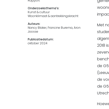
gemee
Rapport
woona
Onderzoeksthema’s:
Kunst & cultuur
impact
Woonklimaat & aantrekkingskracht
Auteurs:
Met n
Nancy Blaker, Francine Burema, Aron
stude
Joosse
algem
Publicatiedatum:
oktober 2024
2018 
zevend
bench
de G5
(Leeu
de voo
de G50
Utrech
Hoewe