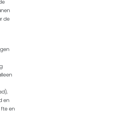
 de
banen
r de
ngen
ag
alleen
ad),
ad en
fte en