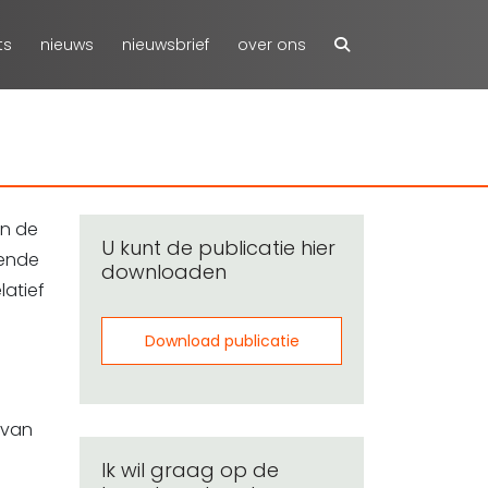
ts
nieuws
nieuwsbrief
over ons
in de
U kunt de publicatie hier
lende
downloaden
latief
Download publicatie
 van
Ik wil graag op de