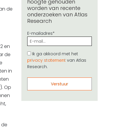
hoogte gehouden
worden van recente
van de
onderzoeken van Atlas
Research
E-mailadres*
2 en
Ik ga akkoord met het
ar de
privacy statement
van Atlas
de
Research.
en in
nten
). Op
innen
ht,
 de