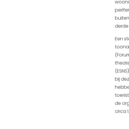
woonaa
perife
buite
derde 
Een s
toona
(Foru
theate
(ESNS)
bij de
hebbe
toeris
de or
circa 