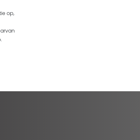
ie op,
aarvan
.