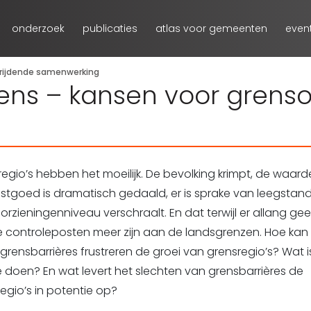
onderzoek
publicaties
atlas voor gemeenten
even
hrijdende samenwerking
ens – kansen voor grens
egio’s hebben het moeilijk. De bevolking krimpt, de waar
stgoed is dramatisch gedaald, er is sprake van leegstand
orzieningenniveau verschraalt. En dat terwijl er allang ge
e controleposten meer zijn aan de landsgrenzen. Hoe kan
grensbarrières frustreren de groei van grensregio’s? Wat 
 doen? En wat levert het slechten van grensbarrières de
egio’s in potentie op?