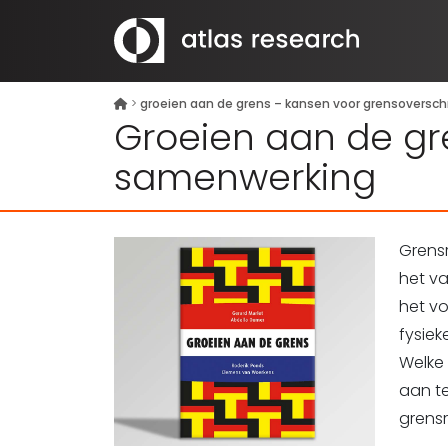
>
groeien aan de grens – kansen voor grensoversc
Groeien aan de gr
samenwerking
Grensr
het va
het vo
fysiek
Welke 
aan te
grensr