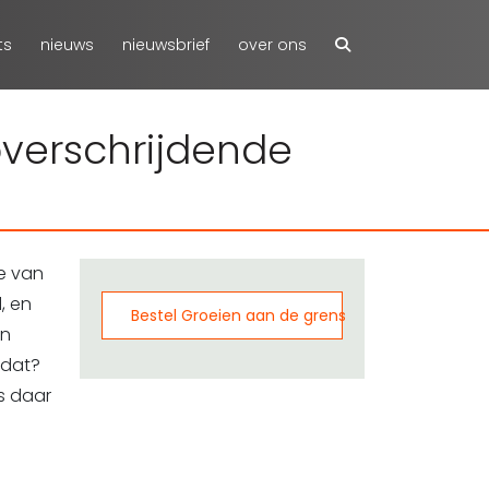
ts
nieuws
nieuwsbrief
over ons
overschrijdende
de van
, en
Bestel Groeien aan de grens
en
 dat?
is daar