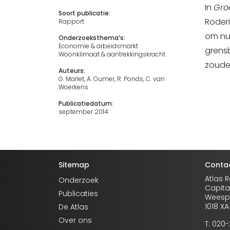
In
Gro
Soort publicatie:
Roder
Rapport
om nu
Onderzoeksthema’s:
Economie & arbeidsmarkt
grensb
Woonklimaat & aantrekkingskracht
zouden
Auteurs:
G. Marlet, A. Oumer, R. Ponds, C. van
Woerkens
Publicatiedatum:
september 2014
Sitemap
Conta
Atlas 
Onderzoek
Capita
Publicaties
Weespe
1018 X
De Atlas
Over ons
T: 020