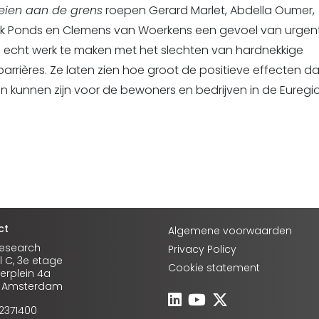
eien aan de grens
roepen Gerard Marlet, Abdella Oumer,
ik Ponds en Clemens van Woerkens een gevoel van urgent
 echt werk te maken met het slechten van hardnekkige
arrières. Ze laten zien hoe groot de positieve effecten d
 kunnen zijn voor de bewoners en bedrijven in de Euregio
ct
Algemene voorwaarden
Research
Privacy Policy
l C, 3e etage
Cookie statement
rplein 4a
A Amsterdam
-2371400