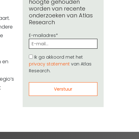
hoogte gehouden
worden van recente
onderzoeken van Atlas
aart.
Research
ndere
ke
E-mailadres*
Ik ga akkoord met het
n en
privacy statement
van Atlas
Research.
egio’s
t