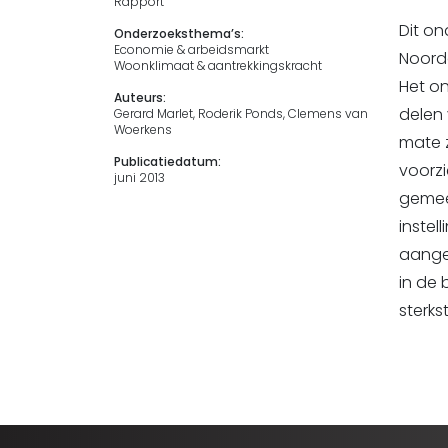
Rapport
Dit on
Onderzoeksthema’s:
Economie & arbeidsmarkt
Noordo
Woonklimaat & aantrekkingskracht
Het o
Auteurs:
delen 
Gerard Marlet, Roderik Ponds, Clemens van
Woerkens
mate 
Publicatiedatum:
voorz
juni 2013
gemeen
instel
aange
in de 
sterks