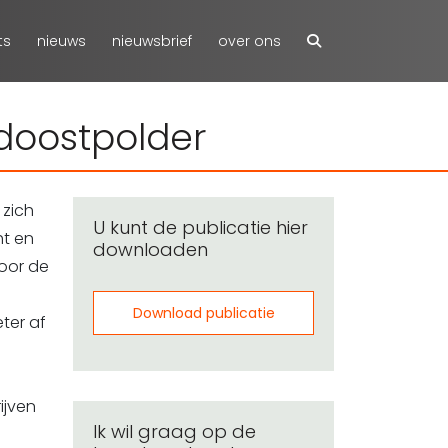
ts
nieuws
nieuwsbrief
over ons
rdoostpolder
 zich
U kunt de publicatie hier
ht en
downloaden
oor de
Download publicatie
ter af
ijven
Ik wil graag op de