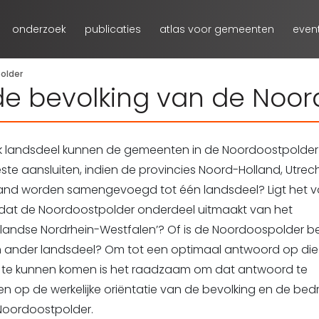
onderzoek
publicaties
atlas voor gemeenten
even
older
 de bevolking van de Noo
elk landsdeel kunnen de gemeenten in de Noordoostpolder
ste aansluiten, indien de provincies Noord-Holland, Utrec
land worden samengevoegd tot één landsdeel? Ligt het v
dat de Noordoostpolder onderdeel uitmaakt van het
landse Nordrhein-Westfalen’? Of is de Noordoospolder be
en ander landsdeel? Om tot een optimaal antwoord op die
 te kunnen komen is het raadzaam om dat antwoord te
n op de werkelijke oriëntatie van de bevolking en de bedr
 Noordoostpolder.