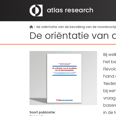
>
de oriëntatie van de bevolking van de noordoostp
De oriëntatie van
Bij w
het be
Flevo
hand 
‘Neder
bij e
vraag
basere
in de
Soort publicatie: