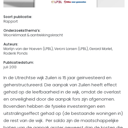
Soort publicatie:
Rapport
Onderzoeksthema’s:
Woonklimaat & aantrekkingskracht
Auteurs:
Marlijn van der Hoeven (LPBL), Veroni Larsen (LPBL), Gerard Marlet,
Roderik Ponds
Publicatiedatum:
juli 2013
In de Utrechtse wijk Zuilen is 15 jaar geïnvesteerd en
geherstructureerd. Die aanpak van Zuilen heeft effect
gehad op de leefbaarheid in de wijk, omdat de overlast
en onveiligheid door die aanpak fors zijn afgenomen.
Bovendien hebben de fysieke investeringen een
uitstralingseffect gehad op (de bestaande woningen in)
de rest van de wijk. Per saldo zijn de maatschappelijke
baten van de aanpak groter geweest dan de kosten die