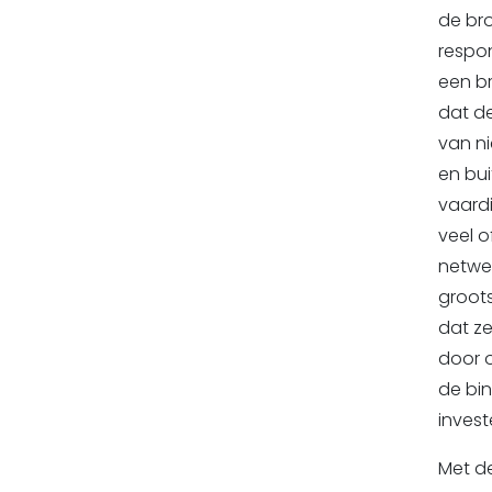
de br
respo
een b
dat de
van n
en bui
vaardi
veel o
netwer
groots
dat ze
door o
de bin
invest
Met de