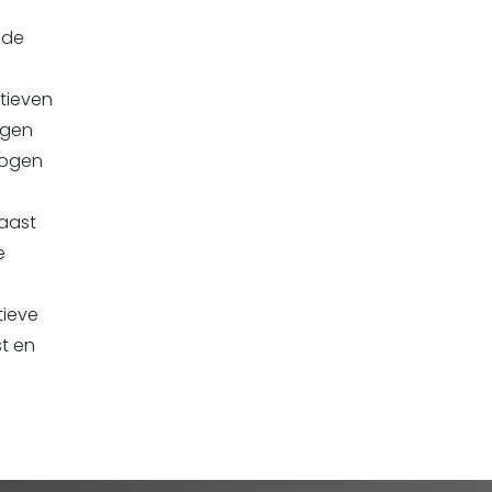
nde
tieven
agen
hogen
naast
e
tieve
st en