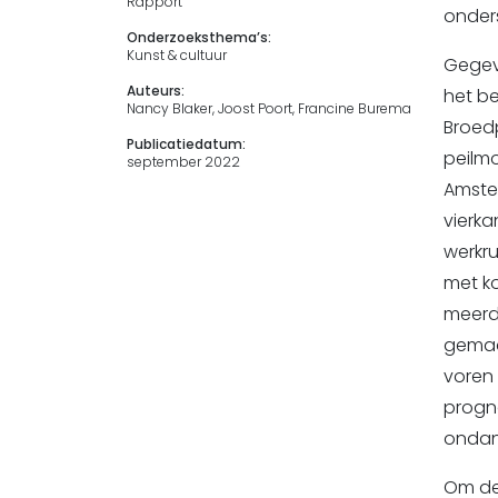
Rapport
onder
Onderzoeksthema’s:
Kunst & cultuur
Gegeve
Auteurs:
het be
Nancy Blaker, Joost Poort, Francine Burema
Broedp
Publicatiedatum:
peilm
september 2022
Amste
vierka
werkr
met ko
meerd
gemaa
voren 
progn
ondank
Om de 