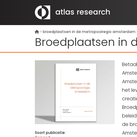
>
broedplaatsen in de metropoolregio amsterdam
Broedplaatsen in 
Betaa
Amste
Amste
het le
creat
Broed
beleid
de br
Amster
Soort publicatie: