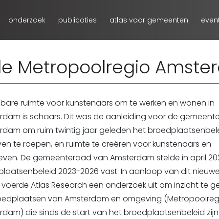
onderzoek
publicaties
atlas voor gemeenten
even
de Metropoolregio Amst
lbare ruimte voor kunstenaars om te werken en wonen in
rdam is schaars. Dit was de aanleiding voor de gemeent
rdam om ruim twintig jaar geleden het broedplaatsenbele
ven te roepen, en ruimte te creëren voor kunstenaars en
ieven. De gemeenteraad van Amsterdam stelde in april 20
plaatsenbeleid 2023-2026 vast. In aanloop van dit nieuw
 voerde Atlas Research een onderzoek uit om inzicht te g
oedplaatsen van Amsterdam en omgeving (Metropoolreg
dam) die sinds de start van het broedplaatsenbeleid zijn