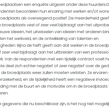
oedplaatsen een enquête uitgezet onder deze huurders.
ndenten beoordelen hun ervaring met werken en/of wone
roedplaats als overwegend positief. De meerderheid gee
 broedplaats veel of zeer veel bijdraagt aan het uitprob
ieuwe ideeën, het uitwisselen van ideeën met anderen bi
ten het werkveld, en de ontwikkeling van talenten en
gheden. Bijna de helft geeft aan dat werken in de broedp
f zeer veel bijdraagt aan het uitbreiden van een professi
k. Van de respondenten met een tijdelijk contract voelt h
te deel zich echter negatief of zeer negatief over de ge
 de broedplaats weer zullen moeten verlaten. Ze ervaren 
nzekerheid, en de tijdelijkheid heeft een negatieve invloe
ding met de buurt en de motivatie om in de broedplaats 
eren.
 gegevens die nu beschikbaar zijn, is het nog niet mogelij