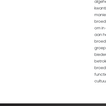
algeh
kwanti
manier
broedp
om in 
aan he
broedp
groepe
biede
betrok
broed
functi
cultu