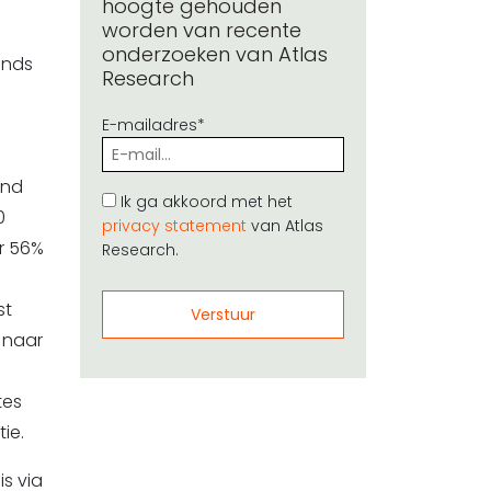
hoogte gehouden
worden van recente
onderzoeken van Atlas
inds
Research
E-mailadres*
end
Ik ga akkoord met het
0
privacy statement
van Atlas
r 56%
Research.
st
 naar
tes
ie.
s via