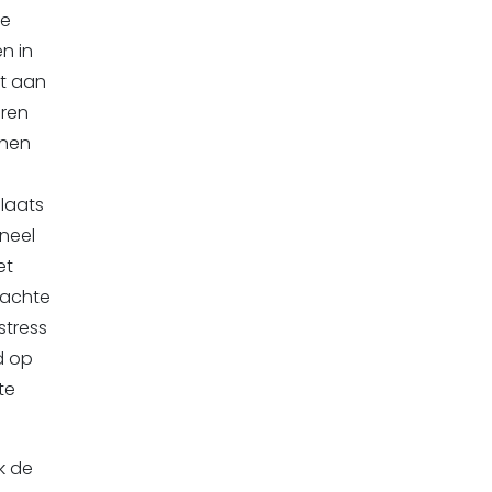
De
n in
ft aan
eren
nnen
laats
oneel
et
dachte
stress
d op
te
k de