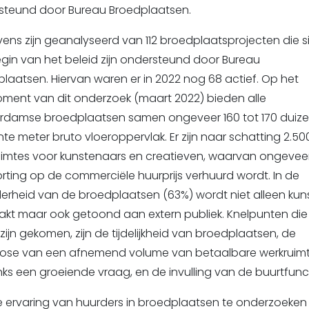
steund door Bureau Broedplaatsen.
ns zijn geanalyseerd van 112 broedplaatsprojecten die s
gin van het beleid zijn ondersteund door Bureau
laatsen. Hiervan waren er in 2022 nog 68 actief. Op het
oment van dit onderzoek (maart 2022) bieden alle
rdamse broedplaatsen samen ongeveer 160 tot 170 duiz
nte meter bruto vloeroppervlak. Er zijn naar schatting 2.50
uimtes voor kunstenaars en creatieven, waarvan ongevee
rting op de commerciële huurprijs verhuurd wordt. In de
erheid van de broedplaatsen (63%) wordt niet alleen kun
kt maar ook getoond aan extern publiek. Knelpunten die
zijn gekomen, zijn de tijdelijkheid van broedplaatsen, de
ose van een afnemend volume van betaalbare werkruim
s een groeiende vraag, en de invulling van de buurtfunct
ervaring van huurders in broedplaatsen te onderzoeken i