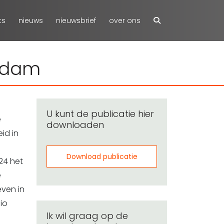
ts
nieuws
nieuwsbrief
over ons
erdam
U kunt de publicatie hier
e
downloaden
id in
Download publicatie
24 het
e
even in
io
Ik wil graag op de