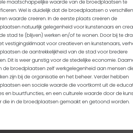
ele maatschappelijke waarde van de broedplaatsen te
ficeren. Wel is duidelijk dat de broedplaatsen o verschille
en waarde creëren. In de eerste plaats creëren de
laatsen natuurlijk gelegenheid voor kunstenaars en crea
de stad te (blijven) werken en/of te wonen. Door bij te dr
t vestigingsklimaat voor creatieven en kunstenaars, ver
laatsen de aantrekkelijkheid van de stad voor bredere
n. Dit is weer gunstig voor de stedelijke economie. Daar
n de broedplaatsen zelf werkgelegenheid aan mensen di
ken zijn bij de organisatie en het beheer. Verder hebben
plaatsen een sociale waarde die voortkomt uit de educa
es en buurtfuncties, en een culturele waarde door de kun
ur die in de broedplaatsen gemaakt en getoond worden.