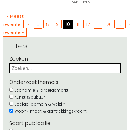
Boek
juni 2016
« Meest
...
10
...
...
recente
«
8
9
11
12
20
recente »
Filters
Zoeken
Onderzoekthema's
Economie & arbeidsmarkt
Kunst & cultuur
Sociaal domein & welzijn
Woonklimaat & aantrekkingskracht
Soort publicatie